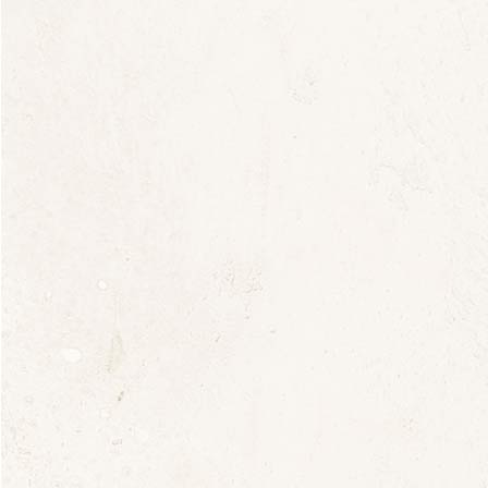
Portraits de sept
Femmes
Vigneronnes sur
www.idealwine.n
et