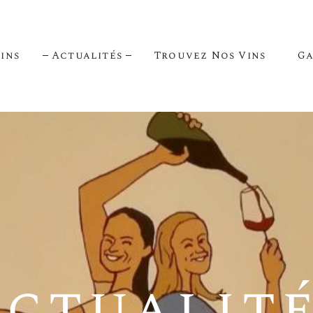
ins
Actualités
Trouvez Nos Vins
Ga
 !
outte
 Lune
ctualit
rissan
yron 1422