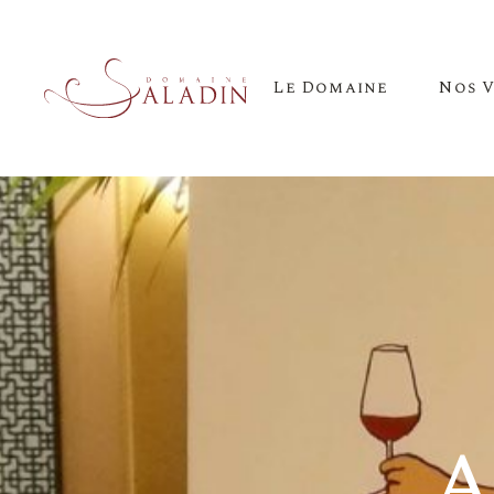
Le Domaine
Nos V
Per Èl
Tralala
Une g
Loï
Paul
Fan dé
A
Haut B
Chave