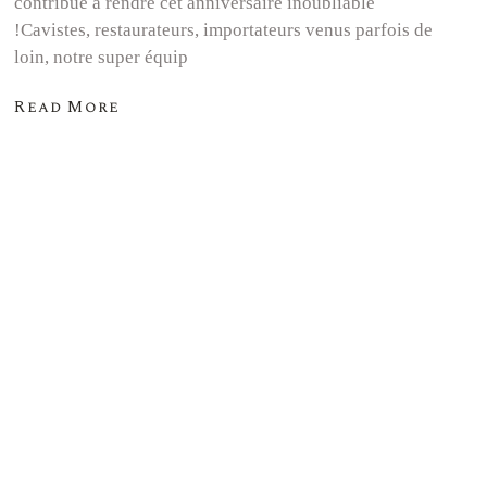
contribué à rendre cet anniversaire inoubliable
!Cavistes, restaurateurs, importateurs venus parfois de
loin, notre super équip
Read More