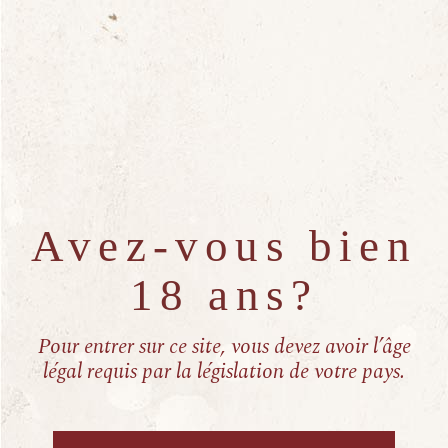
n
Reid Hall Evora
Évora, Portugal
e
99$
d
e
e
t
v
n
u
Avez-vous bien
a
e
18 ans?
s
v
Pour entrer sur ce site, vous devez avoir l’âge
É
i
légal requis par la législation de votre pays.
v
g