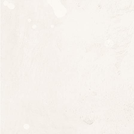
température sans aucun rajout chimique.
ÉLEVAGE :
Élevage et batonnage en cuve
inox.
CULTURE
:
Labour et travail du sol : absence
de pesticide, herbicide ou insecticide depuis
l’origine du Domaine. Vinification en levures
indigènes depuis toujours. Certifié « Agriculture
Biologique » par Ecocert.
Choisir une option
Quantité