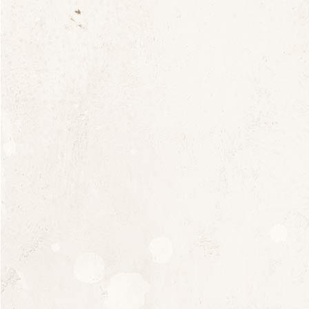
CÉPAGES :
Assemblage de six cépages co-
plantés : Clairette blanche, Roussanne,
Bourboulenc, Viognier, Marsanne et Grenache
blanche.
TERROIR
:
Terroir d’alluvions marines
récentes en terrasses Villafranchiennes : Le Plateau
de Brissan. Le sol profond est constitué de gros
galets roulés. Exposition Sud-Est en coteaux.
Vignes âgées de 40 ans. Rendement limité à 30
hectolitres par hectare.
VENDANGE :
Vendanges entièrement
manuelles et soigneusement triées.
VINIFICATION
:
Vin 100% naturel, 100%
levures indigènes. Vendanges manuelles tôt le
matin par temps frais. Pressage pneumatique très
doux, vinification lente en cuve enterrée et à basse