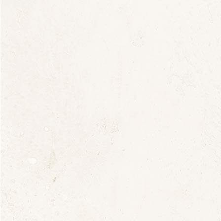
Per Èl 2024
25,00
€
« Per Ĕl » a été créé par Louis Saladin au début des
années 80 pour sa femme, Annick. Elle tenait « Le
Mazet », le restaurant au milieu des vignes. D’où
l’origine de « Per Ĕl » : « Pour elle » en Provençal.
Jusqu’en 2009 ; son fils Stéphane était en charge du
Mazet puis il est parti « à la ville » et l’histoire de
famille s’est concentrée sur le Domaine : Annick,
Louis, Elisabeth et Marie-Laurence ne cessent d’y
contribuer !