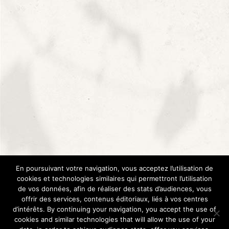
+33 (0)4 75 04 63 20
Le Domaine Saladin
Le Domaine
Boutique
Trouver nos vins
Webdesign :
Arôme
|
Mentions légales
|
CGV
– L’abus
En poursuivant votre navigation, vous acceptez l’utilisation de
d’alcool est dangereux pour la santé, à consommer avec
cookies et technologies similaires qui permettront l’utilisation
de vos données, afin de réaliser des stats d’audiences, vous
modération
offrir des services, contenus éditoriaux, liés à vos centres
d’intérêts. By continuing your navigation, you accept the use of
cookies and similar technologies that will allow the use of your