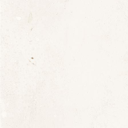
Nous confions la livraison de nos vins aux
transporteurs les plus qualifiés Mazet (au délà de
12bt) 04 75 53 15 90 et Chronopost (
09 69
391 391).
Cependant nous n’expédions pas à la
veille d’un week-end, d’un grand pont ou en
période de canicule pour éviter l’entreposage des
vins. Pour la réception, nous vous conseillons de
compter entre 2 et 6 jours à partir de l’encaissement
de votre règlement ou de notre confirmation de
commande par mail. Le transporteur s’engage à
prendre rendez-vous avec vous. Dans le cas où vos
colis seraient endommagés, refusez toute la
livraison et contactez-nous. Nous assurons votre
SAV.