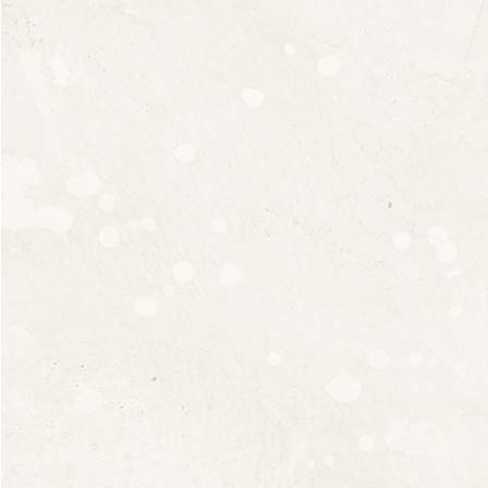
Per Èl 2024 quantité
Ajouter Au Pan
Ajouter à la liste de souhaits
Catégorie :
Vins Biologiques Côtes-du-Rhône
Ardèche
Informations complémentaires
A l'unité, Carton 6
Quantité