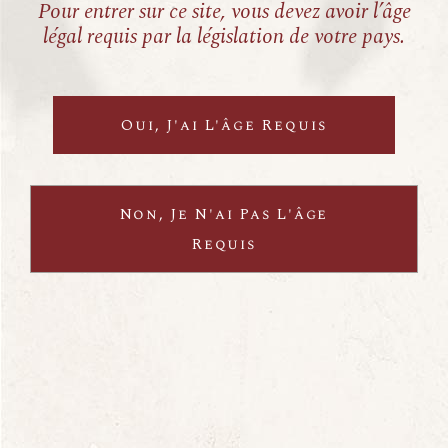
Pour entrer sur ce site, vous devez avoir l’âge
légal requis par la législation de votre pays.
Previous
Next
Tralala!
Oui, J'ai L'âge Requis
Côtes du Rhône Rosé
ur
L’esprit de fête partagé entre amis
«
Non, Je N'ai Pas L'âge
e
Cinsault – Grenache – Syrah
Requis
er -
C
INFORMATIONS
LIVRAISON