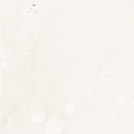
terroir et les héritières d’un patrimoine parfois
lourd à porter. A travers ces témoignages, vous
découvrirez les trajectoires incroyables de ces
femmes courageuses, inspirées ou non pas les
parcours de leurs pères et qui nourrissent un
attachement viscéral à la terre.’
Episode 4, Les Saladines, l’épreuve du Feu
Podcast à écouter ici :
https://podcast.ausha.co/transmission-s/les-
saladines-l-epreuve-du-feu