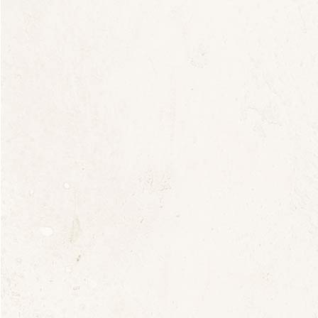
6 décembre 2020
By
domainesaladin
Actualités
Les Saladines,
l’épreuve du feu
Romy Ducoulombier, journaliste Vin s’intéresse à
la transmission viticole de père en filles.
Elles sont vigneronnes, de pères en filles. Par choix
ou par nécessité, ces femmes passionnées ont repris
le flambeau et les rênes de la propriété viticole. A
leur tour, elles sont devenues les interprètes du