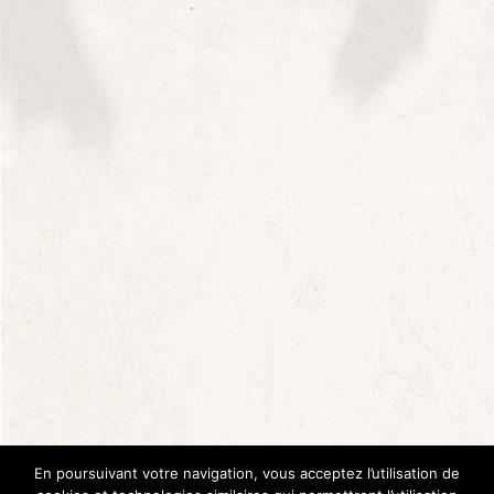
Nous contacter
235, chemin de Coulet
07700 Saint Marcel d’Ardèche
+33 (0)4 75 04 63 20
Le Domaine Saladin
Le Domaine
Boutique
Trouver nos vins
En poursuivant votre navigation, vous acceptez l’utilisation de