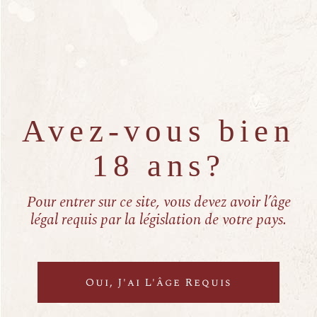
Article précédent
Next post
Avez-vous bien
18 ans?
Dernières actualités
16 décembre 2025
Pour entrer sur ce site, vous devez avoir l’âge
Voeux et dégustations 2026
légal requis par la législation de votre pays.
11 août 2025
L’Agenda du Domaine Saladin
Oui, J'ai L'âge Requis
1 juillet 2025
Les vins des Saladines sur la